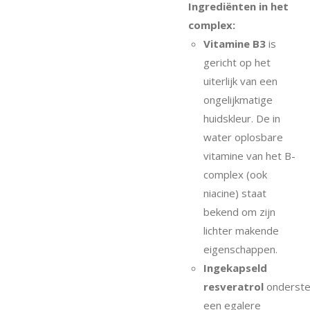
Ingrediënten in het
complex:
Vitamine B3
is
gericht op het
uiterlijk van een
ongelijkmatige
huidskleur. De in
water oplosbare
vitamine van het B-
complex (ook
niacine) staat
bekend om zijn
lichter makende
eigenschappen.
Ingekapseld
resveratrol
onderste
een egalere