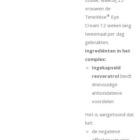
vrouwen de
®
TimeWise
Eye
Cream 12 weken lang
tweemaal per dag
gebruikten.
Ingrediënten in het
complex:
Ingekapseld
resveratrol
biedt
drievoudige
antioxidatieve
voordelen
Het is aangetoond dat
het:
de negatieve
effecten van vrije