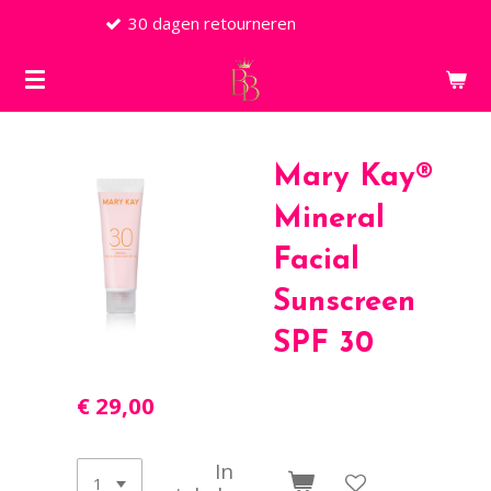
ourneren
Snelle lev
Ga
direct
naar
de
hoofdinhoud
Mary Kay®
Mineral
Facial
Sunscreen
SPF 30
€ 29,00
In