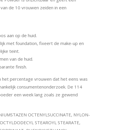
 8 van de 10 vrouwen zeiden in een
os aan op de huid.
jk met foundation, fixeert de make-up en
jke teint.
men van de huid.
arante finish.
n het percentage vrouwen dat het eens was
fhankelijk consumentenonderzoek. De 114
poeder een week lang zoals ze gewend
MINIUMSTAZEN OCTENYLSUCCINATE, NYLON-
 OCTYLDODECYL STEAROYL STEARATE,