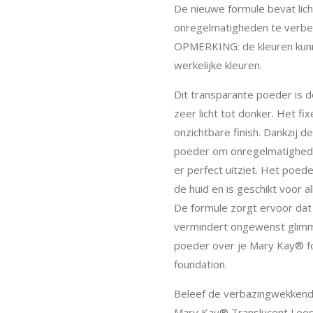
De nieuwe formule bevat lic
onregelmatigheden te verbe
OPMERKING: de kleuren kunne
werkelijke kleuren.
Dit transparante poeder is d
zeer licht tot donker. Het f
onzichtbare finish. Dankzij 
poeder om onregelmatighede
er perfect uitziet. Het poeder
de huid en is geschikt voor a
De formule zorgt ervoor dat 
vermindert ongewenst glimme
poeder over je Mary Kay® fo
foundation.
Beleef de verbazingwekkende
Mary Kay® Translucent Loos