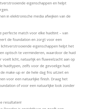
htverstrooiende eigenschappen en helpt
rgen.
n in elektronische media afwijken van de
e perfecte match voor elke huidtint – van
ixeert de foundation en zorgt voor een
de lichtverstrooiende eigenschappen helpt het
n optisch te verminderen, waardoor de huid
 voelt licht, natuurlijk en fluweelzacht aan op
lle huidtypen, zelfs voor de gevoelige huid.
de make-up er de hele dag fris uitziet en
n voor een natuurlijke finish. Draag het
undation of voor een natuurlijke look zonder
 resultaten!
e Powder is onzichtbaar en geeft een