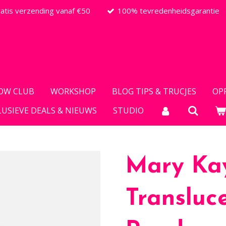
atis verzending vanaf €50
100% tevredenheidsgarantie
OW CLUB
WORKSHOP
BLOG TIPS & TRUCJES
OP
LUSIEVE DEALS & NIEUWS
STUDIO
Mary Ka
Transluc