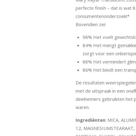
perfecte finish – dat is wat
consumentenonderzoek!*
Bovendien zei:
98% Het voelt gewichtslo
84% Het mengt gemakkeli
zorgt voor een onberispeli
88% Het vermindert glim
86% Het biedt een transp
De resultaten weerspiegele
met de uitspraak in een ona
deelnemers gebruikten het 
waren.
Ingrediënten
: MICA, ALU
12, MAGNESIUMSTEARAAT,