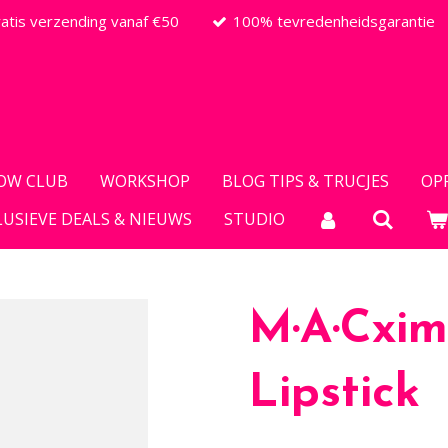
atis verzending vanaf €50
100% tevredenheidsgarantie
OW CLUB
WORKSHOP
BLOG TIPS & TRUCJES
OP
LUSIEVE DEALS & NIEUWS
STUDIO
M·A·Cxim
Lipstick